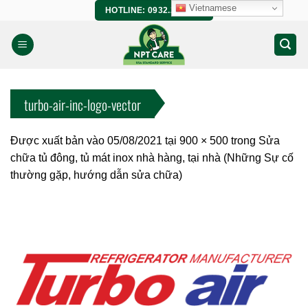
Bỏ
Vietnamese
HOTLINE: 0932.266.458
qua
nội
dung
turbo-air-inc-logo-vector
Được xuất bản vào
05/08/2021
tại
900 × 500
trong
Sửa
chữa tủ đông, tủ mát inox nhà hàng, tại nhà (Những Sự cố
thường gặp, hướng dẫn sửa chữa)