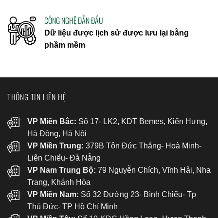
CÔNG NGHỆ DẪN ĐẦU
Dữ liệu được lịch sử được lưu lại bằng
phầm mềm
THÔNG TIN LIÊN HỆ
VP Miền Bắc:
Số 17- LK2, KDT Bemes, Kiến Hưng,
Hà Đông, Hà Nội
VP Miền Trung:
379B Tôn Đức Thắng- Hoà Minh-
Liên Chiểu- Đà Nẵng
VP Nam Trung Bộ:
79 Nguyễn Chích, Vĩnh Hải, Nha
Trang, Khánh Hòa
VP Miền Nam:
Số 32 Đường 23- Bình Chiểu- Tp
Thủ Đức- TP Hồ Chí Minh