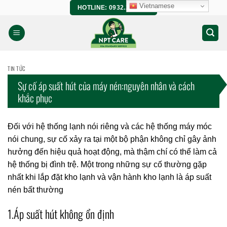
Bỏ
Vietnamese
HOTLINE: 0932.266.458
qua
nội
dung
TIN TỨC
Sự cố áp suất hút của máy nén:nguyên nhân và cách
khắc phục
Đối với hệ thống lạnh nói riêng và các hệ thống máy móc
nói chung, sự cố xảy ra tại một bộ phận không chỉ gây ảnh
hưởng đến hiệu quả hoạt động, mà thậm chí có thể làm cả
hệ thống bị đình trệ. Một trong những sự cố thường gặp
nhất khi
lắp đặt kho lạnh
và vận hành kho lạnh là áp suất
nén bất thường
1.Áp suất hút không ổn định