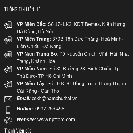
THÔNG TIN LIÊN HỆ
VP Miền Bắc:
Số 17- LK2, KDT Bemes, Kiến Hưng,
Hà Đông, Hà Nội
VP Miền Trung:
379B Tôn Đức Thắng- Hoà Minh-
Liên Chiểu- Đà Nẵng
VP Nam Trung Bộ:
79 Nguyễn Chích, Vĩnh Hải, Nha
Trang, Khánh Hòa
VP Miền Nam:
Số 32 Đường 23- Bình Chiểu- Tp
Thủ Đức- TP Hồ Chí Minh
VP Miền Tây:
Số 10-KDC Hồng Loan- Hưng Thạnh-
Cái Răng - Cần Thơ
Email:
cskh@namphuthai.vn
Hotline:
0932 266 458
Website:
www.nptcare.com
Thành Viên của