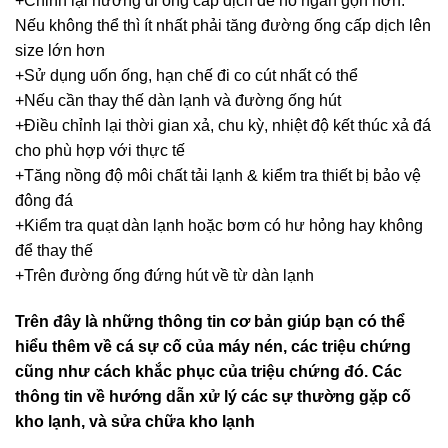
+Chỉnh lại hướng đi ống cấp dịch để nó ngắn gọn hơn.
Nếu không thể thì ít nhất phải tăng đường ống cấp dịch lên
size lớn hơn
+Sử dụng uốn ống, hạn chế đi co cút nhất có thể
+Nếu cần thay thế dàn lạnh và đường ống hút
+Điều chỉnh lại thời gian xả, chu kỳ, nhiệt độ kết thúc xả đá
cho phù hợp với thực tế
+Tăng nồng độ môi chất tải lạnh & kiểm tra thiết bị bảo vệ
đông đá
+Kiểm tra quạt dàn lạnh hoặc bơm có hư hỏng hay không
để thay thế
+Trên đường ống đứng hút về từ dàn lạnh
Trên đây là những thông tin cơ bản giúp bạn có thể
hiểu thêm về cá sự cố của máy nén, các triệu chứng
cũng như cách khắc phục của triệu chứng đó. Các
thông tin về hướng dẫn xử lý
các sự thường gặp cố
kho lạnh
, và
sửa chữa kho lạnh