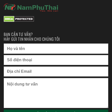
BẠN CẦN TƯ VẤN?
HÃY GỬI TIN NHẮN CHO CHÚNG TÔI