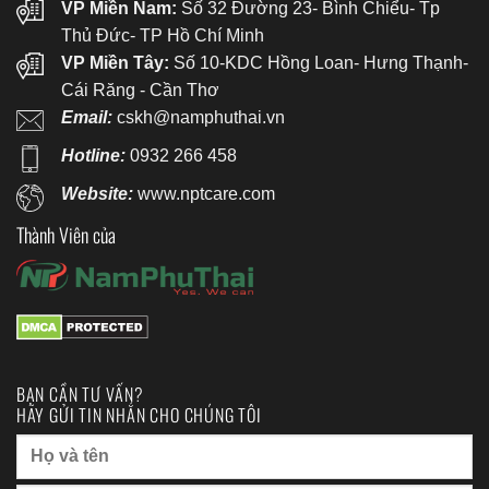
VP Miền Nam:
Số 32 Đường 23- Bình Chiểu- Tp
Thủ Đức- TP Hồ Chí Minh
VP Miền Tây:
Số 10-KDC Hồng Loan- Hưng Thạnh-
Cái Răng - Cần Thơ
Email:
cskh@namphuthai.vn
Hotline:
0932 266 458
Website:
www.nptcare.com
Thành Viên của
BẠN CẦN TƯ VẤN?
HÃY GỬI TIN NHẮN CHO CHÚNG TÔI