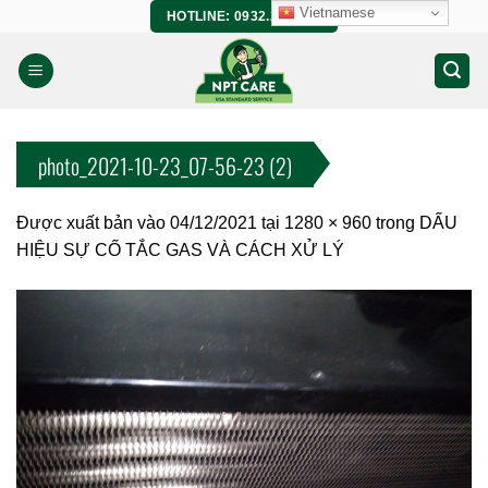
Bỏ
Vietnamese
HOTLINE: 0932.266.458
qua
nội
dung
photo_2021-10-23_07-56-23 (2)
Được xuất bản vào
04/12/2021
tại
1280 × 960
trong
DẤU
HIỆU SỰ CỐ TẮC GAS VÀ CÁCH XỬ LÝ