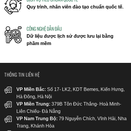
Quy trình, nhân viên đào tạo chuẩn quốc tế.
CÔNG NGHỆ DẪN ĐẦU
Dữ liệu được lịch sử được lưu lại bằng
phầm mềm
THÔNG TIN LIÊN HỆ
VP Miền Bắc:
Số 17- LK2, KDT Bemes, Kiến Hưng,
Hà Đông, Hà Nội
VP Miền Trung:
379B Tôn Đức Thắng- Hoà Minh-
Liên Chiểu- Đà Nẵng
VP Nam Trung Bộ:
79 Nguyễn Chích, Vĩnh Hải, Nha
Trang, Khánh Hòa