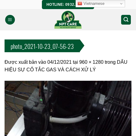
Bỏ
Vietnamese
HOTLINE: 0932.266.458
qua
nội
dung
photo_2021-10-23_07-56-23
Được xuất bản vào
04/12/2021
tại
960 × 1280
trong
DẤU
HIỆU SỰ CỐ TẮC GAS VÀ CÁCH XỬ LÝ