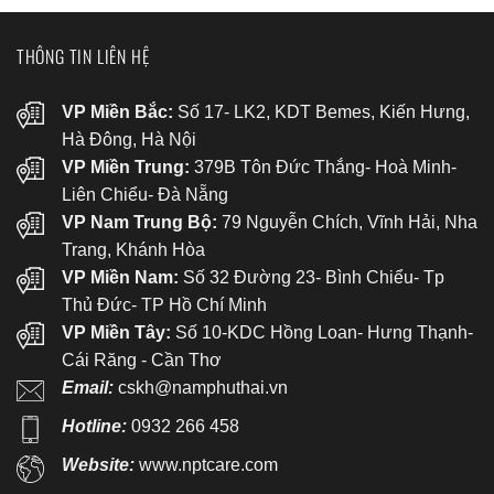
THÔNG TIN LIÊN HỆ
VP Miền Bắc:
Số 17- LK2, KDT Bemes, Kiến Hưng,
Hà Đông, Hà Nội
VP Miền Trung:
379B Tôn Đức Thắng- Hoà Minh-
Liên Chiểu- Đà Nẵng
VP Nam Trung Bộ:
79 Nguyễn Chích, Vĩnh Hải, Nha
Trang, Khánh Hòa
VP Miền Nam:
Số 32 Đường 23- Bình Chiểu- Tp
Thủ Đức- TP Hồ Chí Minh
VP Miền Tây:
Số 10-KDC Hồng Loan- Hưng Thạnh-
Cái Răng - Cần Thơ
Email:
cskh@namphuthai.vn
Hotline:
0932 266 458
Website:
www.nptcare.com