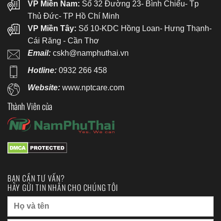
VP Miền Nam:
Số 32 Đường 23- Bình Chiểu- Tp
Thủ Đức- TP Hồ Chí Minh
VP Miền Tây:
Số 10-KDC Hồng Loan- Hưng Thạnh-
Cái Răng - Cần Thơ
Email:
cskh@namphuthai.vn
Hotline:
0932 266 458
Website:
www.nptcare.com
Thành Viên của
BẠN CẦN TƯ VẤN?
HÃY GỬI TIN NHẮN CHO CHÚNG TÔI