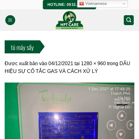
Bỏ
Vietnamese
HOTLINE: 0932.266.458
qua
nội
dung
tủ máy sấy
Được xuất bản vào
04/12/2021
tại
1280 × 960
trong
DẤU
HIỆU SỰ CỐ TẮC GAS VÀ CÁCH XỬ LÝ