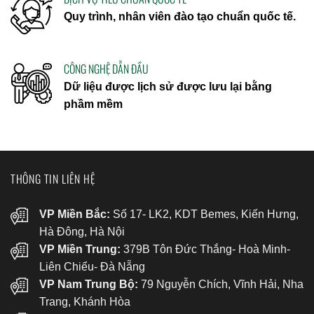
Quy trình, nhân viên đào tạo chuẩn quốc tế.
CÔNG NGHỆ DẪN ĐẦU
Dữ liệu được lịch sử được lưu lại bằng
phầm mềm
THÔNG TIN LIÊN HỆ
VP Miền Bắc:
Số 17- LK2, KDT Bemes, Kiến Hưng,
Hà Đông, Hà Nội
VP Miền Trung:
379B Tôn Đức Thắng- Hoà Minh-
Liên Chiểu- Đà Nẵng
VP Nam Trung Bộ:
79 Nguyễn Chích, Vĩnh Hải, Nha
Trang, Khánh Hòa