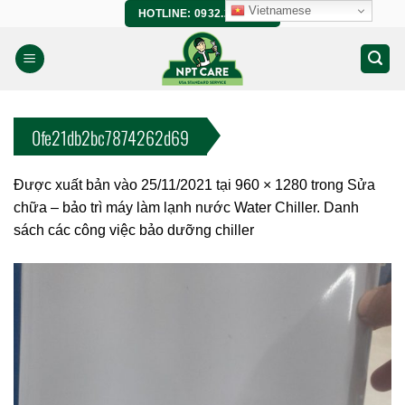
Bỏ
Vietnamese
HOTLINE: 0932.266.458
qua
nội
dung
0fe21db2bc7874262d69
Được xuất bản vào
25/11/2021
tại
960 × 1280
trong
Sửa
chữa – bảo trì máy làm lạnh nước Water Chiller. Danh
sách các công việc bảo dưỡng chiller