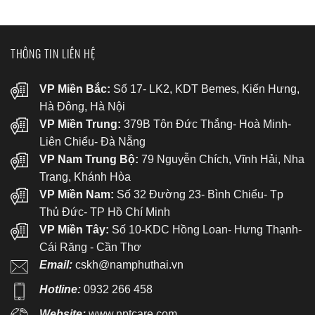
THÔNG TIN LIÊN HỆ
VP Miền Bắc:
Số 17- LK2, KDT Bemes, Kiến Hưng,
Hà Đông, Hà Nội
VP Miền Trung:
379B Tôn Đức Thắng- Hoà Minh-
Liên Chiểu- Đà Nẵng
VP Nam Trung Bộ:
79 Nguyễn Chích, Vĩnh Hải, Nha
Trang, Khánh Hòa
VP Miền Nam:
Số 32 Đường 23- Bình Chiểu- Tp
Thủ Đức- TP Hồ Chí Minh
VP Miền Tây:
Số 10-KDC Hồng Loan- Hưng Thạnh-
Cái Răng - Cần Thơ
Email:
cskh@namphuthai.vn
Hotline:
0932 266 458
Website:
www.nptcare.com