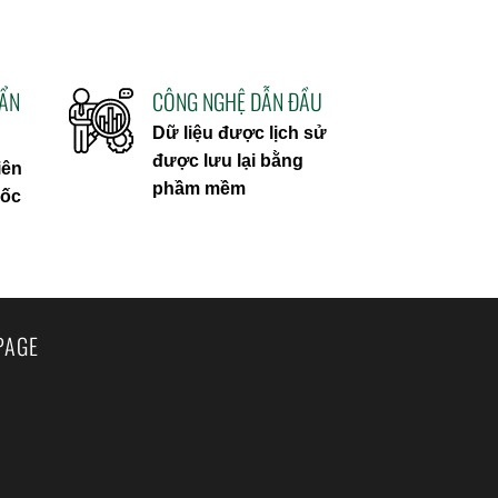
UẨN
CÔNG NGHỆ DẪN ĐẦU
Dữ liệu được lịch sử
được lưu lại bằng
iên
phầm mềm
uốc
PAGE