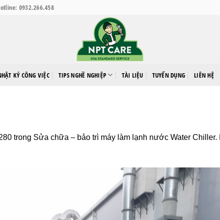
otline: 0932.266.458
NHẬT KÝ CÔNG VIỆC
TIPS NGHỀ NGHIỆP
TÀI LIỆU
TUYỂN DỤNG
LIÊN HỆ
280
trong
Sửa chữa – bảo trì máy làm lạnh nước Water Chiller