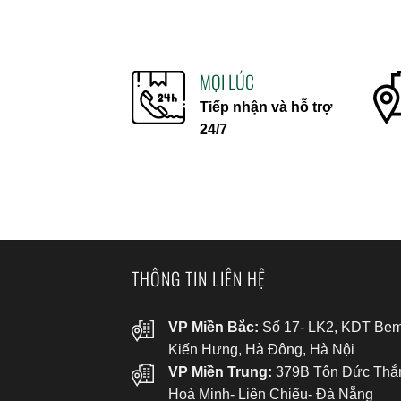
MỌI LÚC
Tiếp nhận và hỗ trợ
24/7
THÔNG TIN LIÊN HỆ
VP Miền Bắc:
Số 17- LK2, KDT Bem
Kiến Hưng, Hà Đông, Hà Nội
VP Miền Trung:
379B Tôn Đức Thắ
Hoà Minh- Liên Chiểu- Đà Nẵng