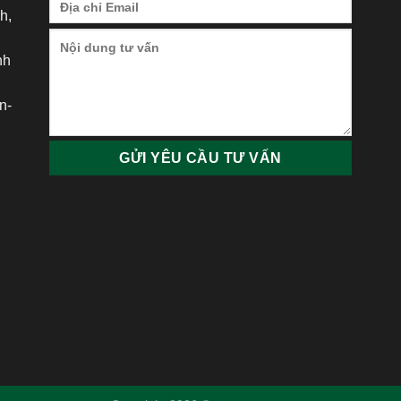
h,
nh
h
n-