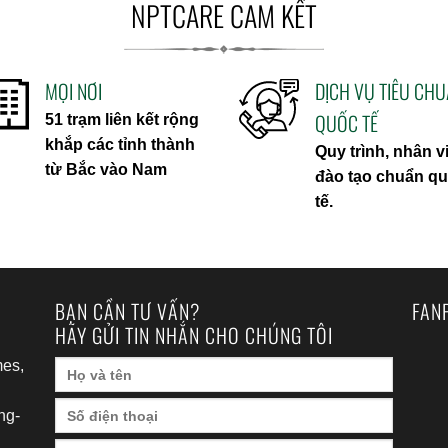
NPTCARE CAM KẾT
MỌI NƠI
DỊCH VỤ TIÊU CH
QUỐC TẾ
51 trạm liên kết rộng
khắp các tỉnh thành
Quy trình, nhân v
từ Bắc vào Nam
đào tạo chuẩn q
tế.
BẠN CẦN TƯ VẤN?
FAN
HÃY GỬI TIN NHẮN CHO CHÚNG TÔI
es,
ng-