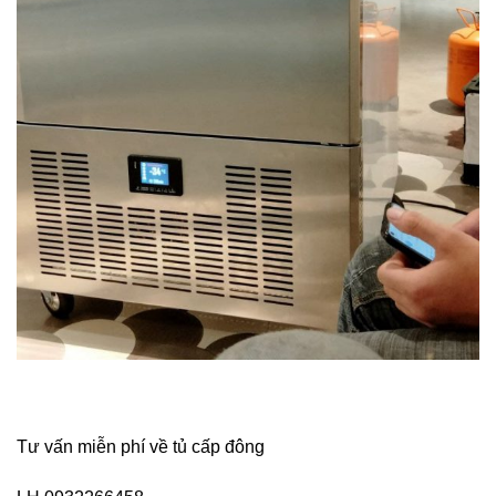
Tư vấn
miễn phí
về
tủ cấp đông