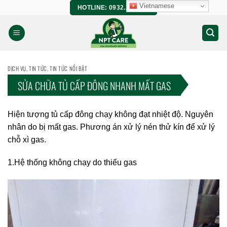
Bỏ
Vietnamese
HOTLINE: 0932.266.458
qua
nội
dung
DỊCH VỤ
,
TIN TỨC
,
TIN TỨC NỔI BẬT
SỬA CHỮA TỦ CẤP ĐÔNG NHANH MẤT GAS
Hiện tượng tủ cấp đông chạy không đạt nhiệt độ. Nguyên
nhân do bị mất gas. Phương án xử lý nén thử kín để xử lý
chỗ xì gas.
1.Hệ thống không chạy do thiếu gas