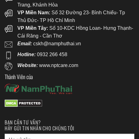
Trang, Khánh Hòa
VP Miền Nam:
Số 32 Đường 23- Bình Chiểu- Tp
Thủ Đức- TP Hồ Chí Minh
VP Miền Tây:
Số 10-KDC Hồng Loan- Hưng Thạnh-
Cái Răng - Cần Thơ
Email:
cskh@namphuthai.vn
Hotline:
0932 266 458
Website:
www.nptcare.com
Thành Viên của
BẠN CẦN TƯ VẤN?
HÃY GỬI TIN NHẮN CHO CHÚNG TÔI