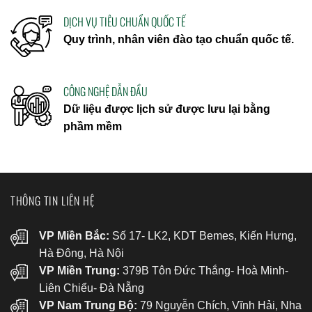
DỊCH VỤ TIÊU CHUẨN QUỐC TẾ
Quy trình, nhân viên đào tạo chuẩn quốc tế.
CÔNG NGHỆ DẪN ĐẦU
Dữ liệu được lịch sử được lưu lại bằng
phầm mềm
THÔNG TIN LIÊN HỆ
VP Miền Bắc:
Số 17- LK2, KDT Bemes, Kiến Hưng,
Hà Đông, Hà Nội
VP Miền Trung:
379B Tôn Đức Thắng- Hoà Minh-
Liên Chiểu- Đà Nẵng
VP Nam Trung Bộ:
79 Nguyễn Chích, Vĩnh Hải, Nha