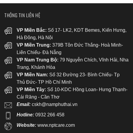
THÔNG TIN LIÊN HỆ
VP Miền Bắc:
Số 17- LK2, KDT Bemes, Kiến Hưng,
Hà Đông, Hà Nội
VP Miền Trung:
379B Tôn Đức Thắng- Hoà Minh-
Liên Chiểu- Đà Nẵng
VP Nam Trung Bộ:
79 Nguyễn Chích, Vĩnh Hải, Nha
Trang, Khánh Hòa
VP Miền Nam:
Số 32 Đường 23- Bình Chiểu- Tp
Thủ Đức- TP Hồ Chí Minh
VP Miền Tây:
Số 10-KDC Hồng Loan- Hưng Thạnh-
Cái Răng - Cần Thơ
Email:
cskh@namphuthai.vn
Hotline:
0932 266 458
Website:
www.nptcare.com