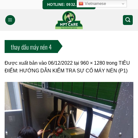
Bỏ
Vietnamese
HOTLINE: 0932.266.458
qua
nội
dung
thay dầu máy nén 4
Được xuất bản vào
06/12/2022
tại
960 × 1280
trong
TIÊU
ĐIỂM: HƯỚNG DẪN KIỂM TRA SỰ CỐ MÁY NÉN (P1)