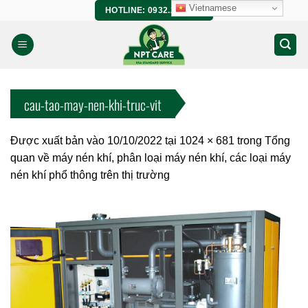
Bỏ
Vietnamese
HOTLINE: 0932.266.458
qua
nội
dung
cau-tao-may-nen-khi-truc-vit
Được xuất bản vào
10/10/2022
tại
1024 × 681
trong
Tổng
quan về máy nén khí, phân loại máy nén khí, các loại máy
nén khí phổ thông trên thị trường