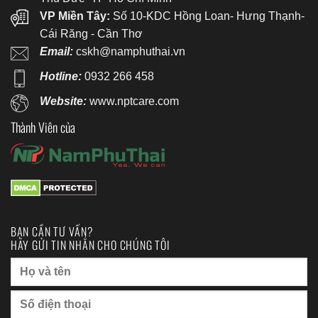
VP Miền Tây:
Số 10-KDC Hồng Loan- Hưng Thạnh-
Cái Răng - Cần Thơ
Email:
cskh@namphuthai.vn
Hotline:
0932 266 458
Website:
www.nptcare.com
Thành Viên của
BẠN CẦN TƯ VẤN?
HÃY GỬI TIN NHẮN CHO CHÚNG TÔI