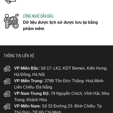
CÔNG NGHỆ DẪN ĐẦU
Dữ liệu được lịch sử được lưu lại bằng
phầm mềm
THÔNG TIN LIÊN HỆ
VP Miền Bắc:
Số 17- LK2, KDT Bemes, Kiến Hưng,
Hà Đông, Hà Nội
VP Miền Trung:
379B Tôn Đức Thắng- Hoà Minh-
Liên Chiểu- Đà Nẵng
VP Nam Trung Bộ:
79 Nguyễn Chích, Vĩnh Hải, Nha
Trang, Khánh Hòa
VP Miền Nam:
Số 32 Đường 23- Bình Chiểu- Tp
Thủ Đức- TP Hồ Chí Minh