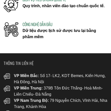
Quy trình, nhân viên đào tạo chuẩn quốc tế.
CÔNG NGHỆ DẪN ĐẦU
Dữ liệu được lịch sử được lưu lại bằng
phầm mềm
THÔNG TIN LIÊN HỆ
VP Miền Bắc:
Số 17- LK2, KDT Bemes, Kiến Hưng,
Hà Đông, Hà Nội
VP Miền Trung:
379B Tôn Đức Thắng- Hoà Minh-
Liên Chiểu- Đà Nẵng
VP Nam Trung Bộ:
79 Nguyễn Chích, Vĩnh Hải, Nha
Trang, Khánh Hòa