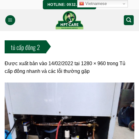
Bỏ
Vietnamese
HOTLINE: 0932.266.458
qua
nội
dung
tủ cấp đông 2
Được xuất bản vào
14/02/2022
tại
1280 × 960
trong
Tủ
cấp đông nhanh và các lỗi thường gặp