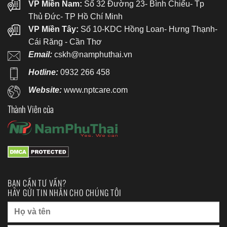
VP Miền Nam:
Số 32 Đường 23- Bình Chiểu- Tp
Thủ Đức- TP Hồ Chí Minh
VP Miền Tây:
Số 10-KDC Hồng Loan- Hưng Thạnh-
Cái Răng - Cần Thơ
Email:
cskh@namphuthai.vn
Hotline:
0932 266 458
Website:
www.nptcare.com
Thành Viên của
BẠN CẦN TƯ VẤN?
HÃY GỬI TIN NHẮN CHO CHÚNG TÔI