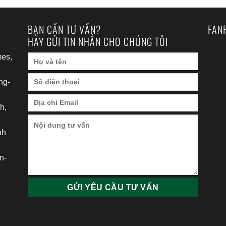
BẠN CẦN TƯ VẤN?
FAN
HÃY GỬI TIN NHẮN CHO CHÚNG TÔI
es,
ng-
h,
nh
h
n-