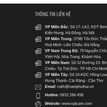
THÔNG TIN LIÊN HỆ
VP Miền Bắc:
Số 17- LK2, KDT Bem
Kiến Hưng, Hà Đông, Hà Nội
VP Miền Trung:
379B Tôn Đức Thắ
Hoà Minh- Liên Chiểu- Đà Nẵng
VP Nam Trung Bộ:
79 Nguyễn Chíc
Vĩnh Hải, Nha Trang, Khánh Hòa
VP Miền Nam:
Số 32 Đường 23- Bì
Chiểu- Tp Thủ Đức- TP Hồ Chí Min
VP Miền Tây:
Số 10-KDC Hồng Loa
Hưng Thạnh- Cái Răng - Cần Thơ
Email:
cskh@namphuthai.vn
Hotline:
0932 266 458
Website:
www.nptcare.com