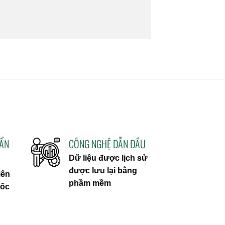
UẨN
CÔNG NGHỆ DẪN ĐẦU
Dữ liệu được lịch sử
được lưu lại bằng
iên
phầm mềm
uốc