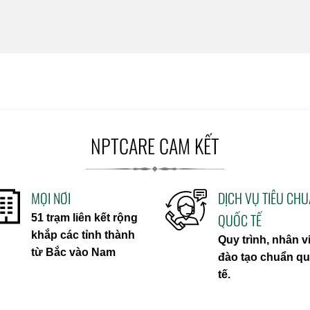
NPTCARE CAM KẾT
MỌI NƠI
DỊCH VỤ TIÊU CH
QUỐC TẾ
51 trạm liên kết rộng
khắp các tỉnh thành
Quy trình, nhân v
từ Bắc vào Nam
đào tạo chuẩn q
tế.