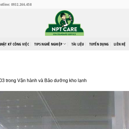
otline: 0932.266.458
NHẬT KÝ CÔNG VIỆC
TIPS NGHỀ NGHIỆP
TÀI LIỆU
TUYỂN DỤNG
LIÊN HỆ
503
trong
Vận hành và Bảo dưỡng kho lạnh