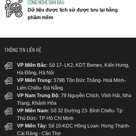
CÔNG NGHỆ DẪN ĐẦU
Dữ liệu được lịch sử được lưu lại bằng
phầm mềm
THÔNG TIN LIÊN HỆ
VP Miền Bắc:
Số 17- LK2, KDT Bemes, Kiến Hưng,
Hà Đông, Hà Nội
VP Miền Trung:
379B Tôn Đức Thắng- Hoà Minh-
Liên Chiểu- Đà Nẵng
VP Nam Trung Bộ:
79 Nguyễn Chích, Vĩnh Hải, Nha
Trang, Khánh Hòa
VP Miền Nam:
Số 32 Đường 23- Bình Chiểu- Tp
Thủ Đức- TP Hồ Chí Minh
VP Miền Tây:
Số 10-KDC Hồng Loan- Hưng Thạnh-
Cái Răng - Cần Thơ