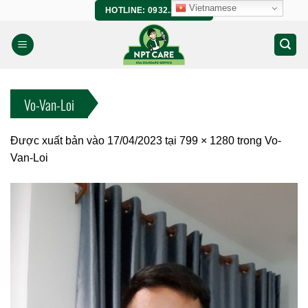
Bỏ
Vietnamese
HOTLINE: 0932.266.458
qua
nội
dung
Vo-Van-Loi
Được xuất bản vào
17/04/2023
tại
799 × 1280
trong
Vo-
Van-Loi