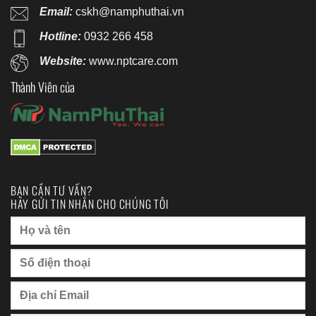
Email:
cskh@namphuthai.vn
Hotline:
0932 266 458
Website:
www.nptcare.com
Thành Viên của
BẠN CẦN TƯ VẤN?
HÃY GỬI TIN NHẮN CHO CHÚNG TÔI