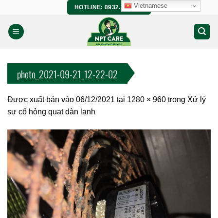
Bỏ
Vietnamese
HOTLINE: 0932.266.458
qua
nội
dung
photo_2021-09-21_12-22-02
Được xuất bản vào
06/12/2021
tại
1280 × 960
trong
Xử lý
sự cố hỏng quạt dàn lạnh