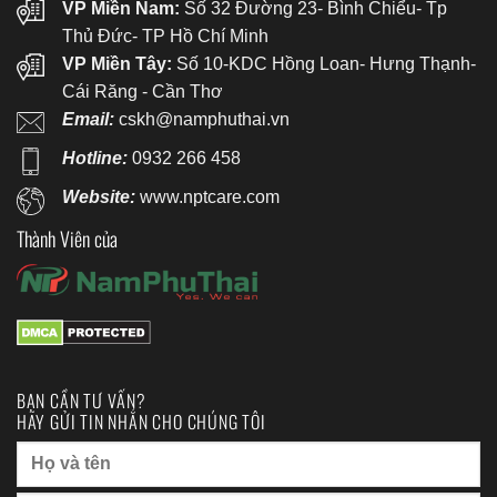
VP Miền Nam:
Số 32 Đường 23- Bình Chiểu- Tp
Thủ Đức- TP Hồ Chí Minh
VP Miền Tây:
Số 10-KDC Hồng Loan- Hưng Thạnh-
Cái Răng - Cần Thơ
Email:
cskh@namphuthai.vn
Hotline:
0932 266 458
Website:
www.nptcare.com
Thành Viên của
BẠN CẦN TƯ VẤN?
HÃY GỬI TIN NHẮN CHO CHÚNG TÔI