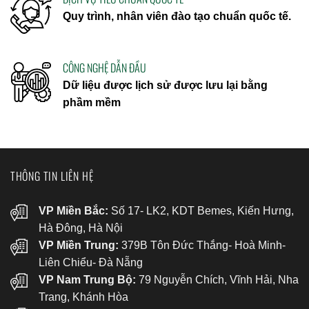
Quy trình, nhân viên đào tạo chuẩn quốc tế.
CÔNG NGHỆ DẪN ĐẦU
Dữ liệu được lịch sử được lưu lại bằng
phầm mềm
THÔNG TIN LIÊN HỆ
VP Miền Bắc:
Số 17- LK2, KDT Bemes, Kiến Hưng,
Hà Đông, Hà Nội
VP Miền Trung:
379B Tôn Đức Thắng- Hoà Minh-
Liên Chiểu- Đà Nẵng
VP Nam Trung Bộ:
79 Nguyễn Chích, Vĩnh Hải, Nha
Trang, Khánh Hòa