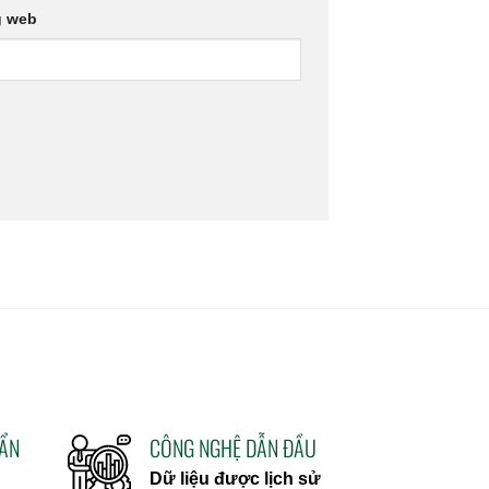
g web
UẨN
CÔNG NGHỆ DẪN ĐẦU
Dữ liệu được lịch sử