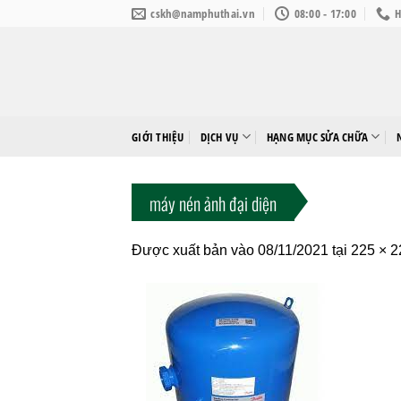
Bỏ
cskh@namphuthai.vn
08:00 - 17:00
H
qua
nội
dung
GIỚI THIỆU
DỊCH VỤ
HẠNG MỤC SỬA CHỮA
máy nén ảnh đại diện
Được xuất bản vào
08/11/2021
tại
225 × 2