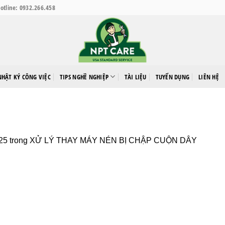
otline: 0932.266.458
NHẬT KÝ CÔNG VIỆC
TIPS NGHỀ NGHIỆP
TÀI LIỆU
TUYỂN DỤNG
LIÊN HỆ
25
trong
XỬ LÝ THAY MÁY NÉN BỊ CHẬP CUỘN DÂY