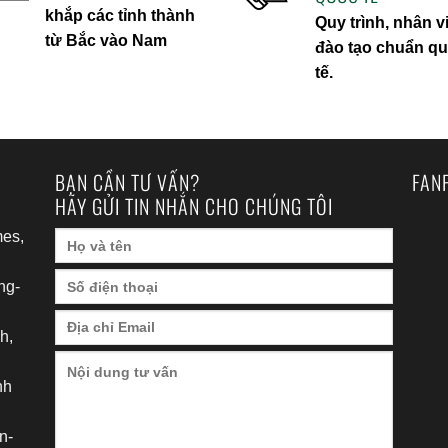
khắp các tỉnh thành
Quy trình, nhân v
từ Bắc vào Nam
đào tạo chuẩn q
tế.
BẠN CẦN TƯ VẤN?
FAN
HÃY GỬI TIN NHẮN CHO CHÚNG TÔI
es,
ng-
h,
nh
h
n-