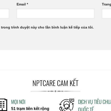
Email
*
Tran
 trong trình duyệt này cho lần bình luận kế tiếp của tôi.
NPTCARE CAM KẾT
MỌI NƠI
DỊCH VỤ TIÊU CH
QUỐC TẾ
51 trạm liên kết rộng