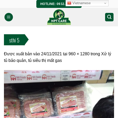
Bỏ
Vietnamese
HOTLINE: 0932.266.458
qua
nội
dung
sthi 5
Được xuất bản vào
24/11/2021
tại
960 × 1280
trong
Xử lý
tủ bảo quản, tủ siêu thị mất gas