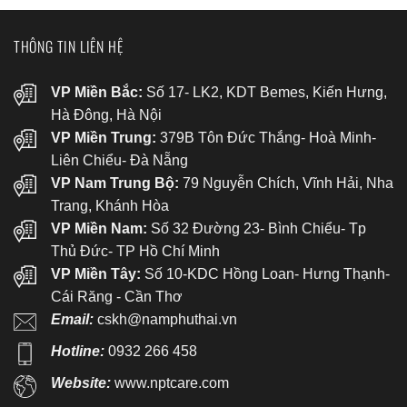
THÔNG TIN LIÊN HỆ
VP Miền Bắc:
Số 17- LK2, KDT Bemes, Kiến Hưng,
Hà Đông, Hà Nội
VP Miền Trung:
379B Tôn Đức Thắng- Hoà Minh-
Liên Chiểu- Đà Nẵng
VP Nam Trung Bộ:
79 Nguyễn Chích, Vĩnh Hải, Nha
Trang, Khánh Hòa
VP Miền Nam:
Số 32 Đường 23- Bình Chiểu- Tp
Thủ Đức- TP Hồ Chí Minh
VP Miền Tây:
Số 10-KDC Hồng Loan- Hưng Thạnh-
Cái Răng - Cần Thơ
Email:
cskh@namphuthai.vn
Hotline:
0932 266 458
Website:
www.nptcare.com