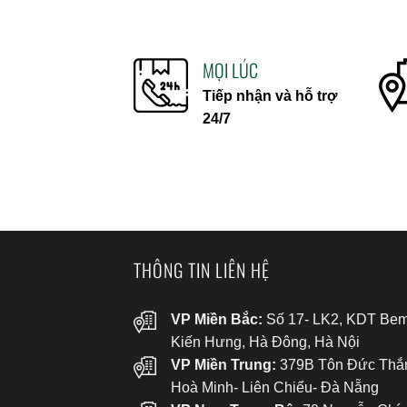
MỌI LÚC
Tiếp nhận và hỗ trợ
24/7
THÔNG TIN LIÊN HỆ
VP Miền Bắc:
Số 17- LK2, KDT Bem
Kiến Hưng, Hà Đông, Hà Nội
VP Miền Trung:
379B Tôn Đức Thắ
Hoà Minh- Liên Chiểu- Đà Nẵng