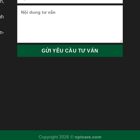
h,
nh
h
n-
Copyright 2026 ©
nptcare.com