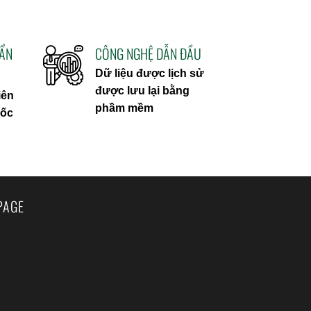
UẨN
CÔNG NGHỆ DẪN ĐẦU
Dữ liệu được lịch sử
được lưu lại bằng
iên
phầm mềm
uốc
PAGE