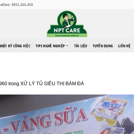
otline: 0932.266.458
NHẬT KÝ CÔNG VIỆC
TIPS NGHỀ NGHIỆP
TÀI LIỆU
TUYỂN DỤNG
LIÊN HỆ
960
trong
XỬ LÝ TỦ SIÊU THỊ BÁM ĐÁ