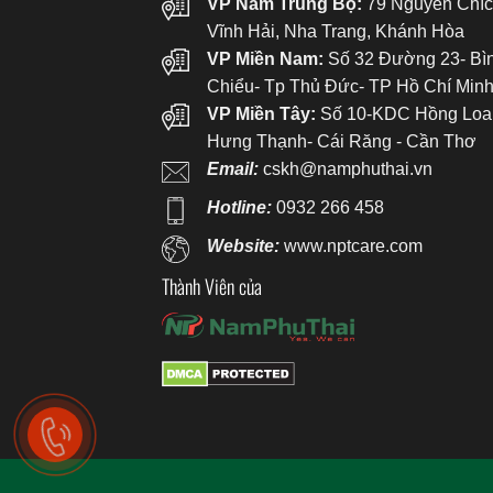
VP Nam Trung Bộ:
79 Nguyễn Chíc
Vĩnh Hải, Nha Trang, Khánh Hòa
VP Miền Nam:
Số 32 Đường 23- Bì
Chiểu- Tp Thủ Đức- TP Hồ Chí Min
VP Miền Tây:
Số 10-KDC Hồng Loa
Hưng Thạnh- Cái Răng - Cần Thơ
Email:
cskh@namphuthai.vn
Hotline:
0932 266 458
Website:
www.nptcare.com
Thành Viên của