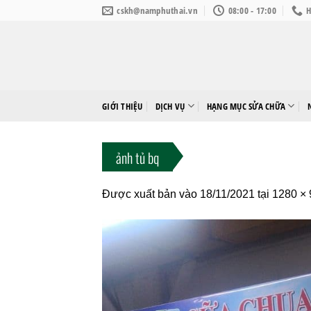
Bỏ
cskh@namphuthai.vn
08:00 - 17:00
H
qua
nội
dung
GIỚI THIỆU
DỊCH VỤ
HẠNG MỤC SỬA CHỮA
ảnh tủ bq
Được xuất bản vào
18/11/2021
tại
1280 × 