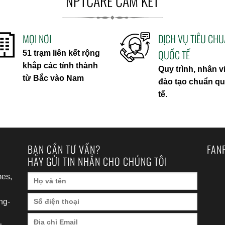
NPTCARE CAM KẾT
MỌI NƠI
DỊCH VỤ TIÊU CH
QUỐC TẾ
51 trạm liên kết rộng
khắp các tỉnh thành
Quy trình, nhân v
từ Bắc vào Nam
đào tạo chuẩn q
tế.
BẠN CẦN TƯ VẤN?
FAN
HÃY GỬI TIN NHẮN CHO CHÚNG TÔI
es,
ng-