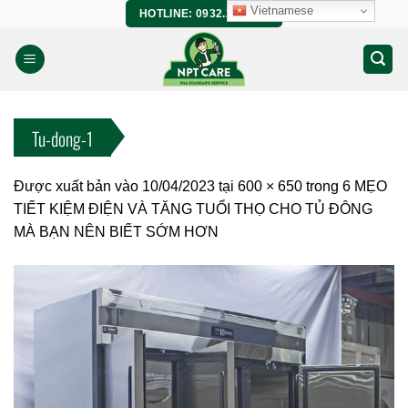
Bỏ
Vietnamese
HOTLINE: 0932.266.458
qua
nội
dung
Tu-dong-1
Được xuất bản vào
10/04/2023
tại
600 × 650
trong
6 MẸO
TIẾT KIỆM ĐIỆN VÀ TĂNG TUỔI THỌ CHO TỦ ĐÔNG
MÀ BẠN NÊN BIẾT SỚM HƠN