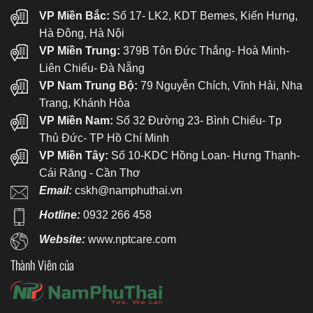
VP Miền Bắc:
Số 17- LK2, KDT Bemes, Kiến Hưng,
Hà Đông, Hà Nội
VP Miền Trung:
379B Tôn Đức Thắng- Hoà Minh-
Liên Chiểu- Đà Nẵng
VP Nam Trung Bộ:
79 Nguyễn Chích, Vĩnh Hải, Nha
Trang, Khánh Hòa
VP Miền Nam:
Số 32 Đường 23- Bình Chiểu- Tp
Thủ Đức- TP Hồ Chí Minh
VP Miền Tây:
Số 10-KDC Hồng Loan- Hưng Thạnh-
Cái Răng - Cần Thơ
Email:
cskh@namphuthai.vn
Hotline:
0932 266 458
Website:
www.nptcare.com
Thành Viên của