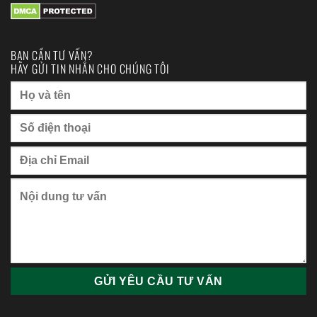
BẠN CẦN TƯ VẤN?
HÃY GỬI TIN NHẮN CHO CHÚNG TÔI