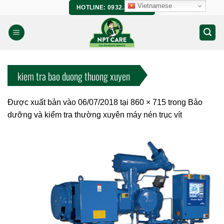
Bỏ
Vietnamese
HOTLINE: 0932.266.458
qua
nội
dung
kiem tra bao duong thuong xuyen
Được xuất bản vào
06/07/2018
tại
860 × 715
trong
Bảo
dưỡng và kiểm tra thường xuyên máy nén trục vít