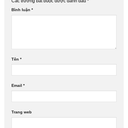
Các trường bắt buộc được đánh dấu
*
Bình luận
*
Tên
*
Email
*
Trang web