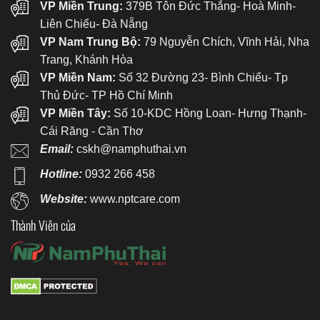
VP Miền Trung:
379B Tôn Đức Thắng- Hoà Minh-
Liên Chiểu- Đà Nẵng
VP Nam Trung Bộ:
79 Nguyễn Chích, Vĩnh Hải, Nha
Trang, Khánh Hòa
VP Miền Nam:
Số 32 Đường 23- Bình Chiểu- Tp
Thủ Đức- TP Hồ Chí Minh
VP Miền Tây:
Số 10-KDC Hồng Loan- Hưng Thạnh-
Cái Răng - Cần Thơ
Email:
cskh@namphuthai.vn
Hotline:
0932 266 458
Website:
www.nptcare.com
Thành Viên của