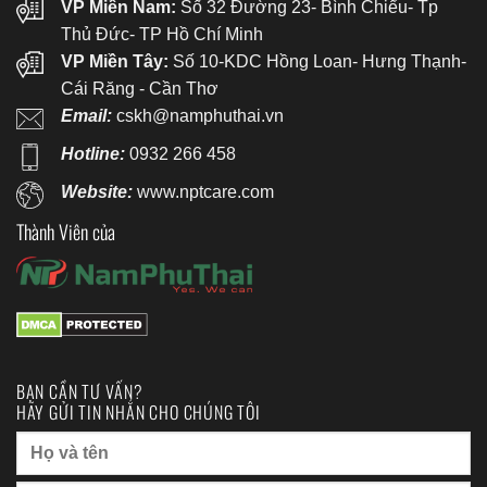
VP Miền Nam:
Số 32 Đường 23- Bình Chiểu- Tp
Thủ Đức- TP Hồ Chí Minh
VP Miền Tây:
Số 10-KDC Hồng Loan- Hưng Thạnh-
Cái Răng - Cần Thơ
Email:
cskh@namphuthai.vn
Hotline:
0932 266 458
Website:
www.nptcare.com
Thành Viên của
BẠN CẦN TƯ VẤN?
HÃY GỬI TIN NHẮN CHO CHÚNG TÔI