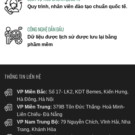
Quy trình, nhân viên đào tạo chuẩn quốc tế.
CÔNG NGHỆ DẪN ĐẦU
Dữ liệu được lịch sử được lưu lại bằng
phầm mềm
THÔNG TIN LIÊN HỆ
VP Miền Bắc:
Số 17- LK2, KDT Bemes, Kiến Hưng,
Hà Đông, Hà Nội
VP Miền Trung:
379B Tôn Đức Thắng- Hoà Minh-
Liên Chiểu- Đà Nẵng
VP Nam Trung Bộ:
79 Nguyễn Chích, Vĩnh Hải, Nha
Trang, Khánh Hòa