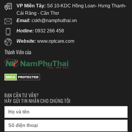
VP Miền Tây:
Số 10-KDC Hồng Loan- Hưng Thạnh-
Cái Răng - Cần Thơ
Email:
cskh@namphuthai.vn
Hotline:
0932 266 458
Website:
www.nptcare.com
Thành Viên của
BẠN CẦN TƯ VẤN?
HÃY GỬI TIN NHẮN CHO CHÚNG TÔI