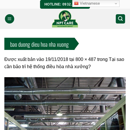
Bỏ
Vietnamese
HOTLINE: 0932.266.458
qua
nội
dung
bao duong dieu hoa nha xuong
Được xuất bản vào
19/11/2018
tại
800 × 487
trong
Tại sao
cần bảo trì hệ thống điều hòa nhà xưởng?