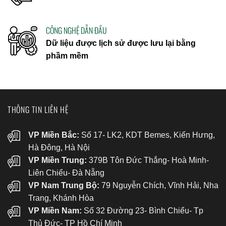
CÔNG NGHỆ DẪN ĐẦU
Dữ liệu được lịch sử được lưu lại bằng
phầm mềm
THÔNG TIN LIÊN HỆ
VP Miền Bắc:
Số 17- LK2, KDT Bemes, Kiến Hưng,
Hà Đông, Hà Nội
VP Miền Trung:
379B Tôn Đức Thắng- Hoà Minh-
Liên Chiểu- Đà Nẵng
VP Nam Trung Bộ:
79 Nguyễn Chích, Vĩnh Hải, Nha
Trang, Khánh Hòa
VP Miền Nam:
Số 32 Đường 23- Bình Chiểu- Tp
Thủ Đức- TP Hồ Chí Minh