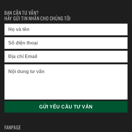
BẠN CẦN TƯ VẤN?
HÃY GỬI TIN NHẮN CHO CHÚNG TÔI
FANPAGE