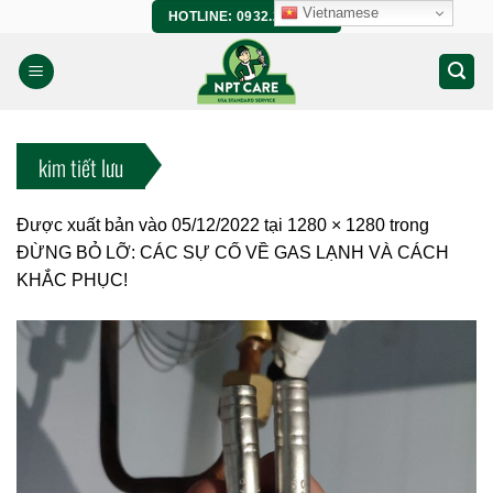
Bỏ
Vietnamese
HOTLINE: 0932.266.458
qua
nội
dung
kim tiết lưu
Được xuất bản vào
05/12/2022
tại
1280 × 1280
trong
ĐỪNG BỎ LỠ: CÁC SỰ CỐ VỀ GAS LẠNH VÀ CÁCH
KHẮC PHỤC!