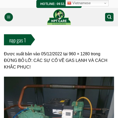
Bỏ
Vietnamese
HOTLINE: 0932.266.458
qua
nội
dung
nạp gas 1
Được xuất bản vào
05/12/2022
tại
960 × 1280
trong
ĐỪNG BỎ LỠ: CÁC SỰ CỐ VỀ GAS LẠNH VÀ CÁCH
KHẮC PHỤC!