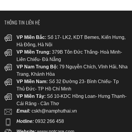
THÔNG TIN LIÊN HỆ
VP Miền Bắc:
Số 17- LK2, KDT Bemes, Kiến Hưng,
Hà Đông, Hà Nội
VP Miền Trung:
379B Tôn Đức Thắng- Hoà Minh-
Liên Chiểu- Đà Nẵng
VP Nam Trung Bộ:
79 Nguyễn Chích, Vĩnh Hải, Nha
Trang, Khánh Hòa
VP Miền Nam:
Số 32 Đường 23- Bình Chiểu- Tp
Thủ Đức- TP Hồ Chí Minh
VP Miền Tây:
Số 10-KDC Hồng Loan- Hưng Thạnh-
Cái Răng - Cần Thơ
Email:
cskh@namphuthai.vn
Hotline:
0932 266 458
Website:
www.nptcare.com