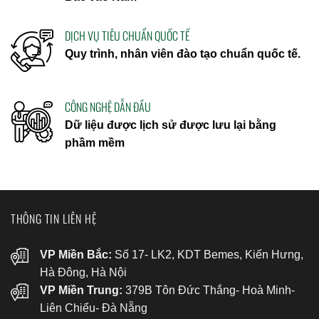
DỊCH VỤ TIÊU CHUẨN QUỐC TẾ
Quy trình, nhân viên đào tạo chuẩn quốc tế.
CÔNG NGHỆ DẪN ĐẦU
Dữ liệu được lịch sử được lưu lại bằng
phầm mềm
THÔNG TIN LIÊN HỆ
VP Miền Bắc:
Số 17- LK2, KDT Bemes, Kiến Hưng,
Hà Đông, Hà Nội
VP Miền Trung:
379B Tôn Đức Thắng- Hoà Minh-
Liên Chiểu- Đà Nẵng