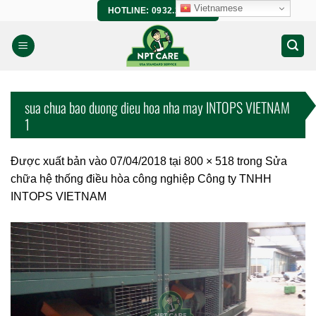
Bỏ
Vietnamese
HOTLINE: 0932.266.458
qua
nội
dung
sua chua bao duong dieu hoa nha may INTOPS VIETNAM
1
Được xuất bản vào
07/04/2018
tại
800 × 518
trong
Sửa
chữa hệ thống điều hòa công nghiệp Công ty TNHH
INTOPS VIETNAM