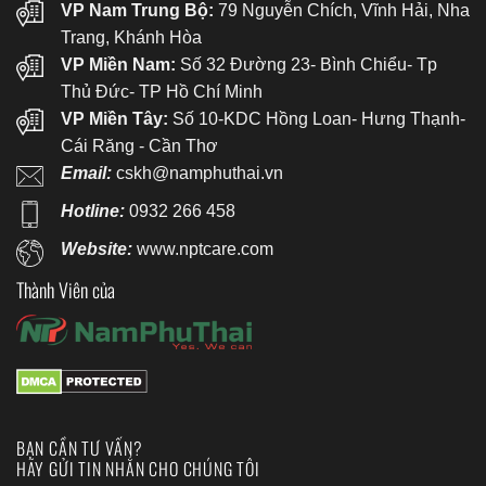
VP Nam Trung Bộ:
79 Nguyễn Chích, Vĩnh Hải, Nha
Trang, Khánh Hòa
VP Miền Nam:
Số 32 Đường 23- Bình Chiểu- Tp
Thủ Đức- TP Hồ Chí Minh
VP Miền Tây:
Số 10-KDC Hồng Loan- Hưng Thạnh-
Cái Răng - Cần Thơ
Email:
cskh@namphuthai.vn
Hotline:
0932 266 458
Website:
www.nptcare.com
Thành Viên của
BẠN CẦN TƯ VẤN?
HÃY GỬI TIN NHẮN CHO CHÚNG TÔI