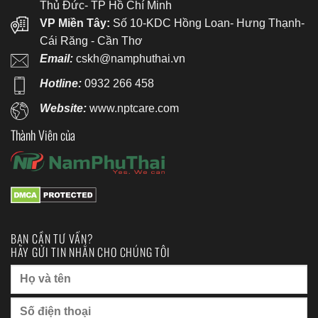
Thủ Đức- TP Hồ Chí Minh
VP Miền Tây:
Số 10-KDC Hồng Loan- Hưng Thạnh-
Cái Răng - Cần Thơ
Email:
cskh@namphuthai.vn
Hotline:
0932 266 458
Website:
www.nptcare.com
Thành Viên của
BẠN CẦN TƯ VẤN?
HÃY GỬI TIN NHẮN CHO CHÚNG TÔI