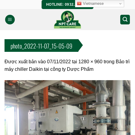
Bỏ
Vietnamese
HOTLINE: 0932.266.458
qua
nội
dung
photo_2022-11-07_15-05-09
Được xuất bản vào
07/11/2022
tại
1280 × 960
trong
Bảo trì
máy chiller Daikin tại công ty Dược Phẩm