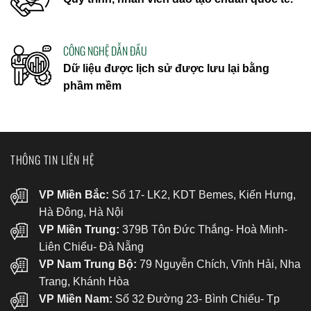
CÔNG NGHỆ DẪN ĐẦU
Dữ liệu được lịch sử được lưu lại bằng
phầm mềm
THÔNG TIN LIÊN HỆ
VP Miền Bắc:
Số 17- LK2, KDT Bemes, Kiến Hưng,
Hà Đông, Hà Nội
VP Miền Trung:
379B Tôn Đức Thắng- Hoà Minh-
Liên Chiểu- Đà Nẵng
VP Nam Trung Bộ:
79 Nguyễn Chích, Vĩnh Hải, Nha
Trang, Khánh Hòa
VP Miền Nam:
Số 32 Đường 23- Bình Chiểu- Tp