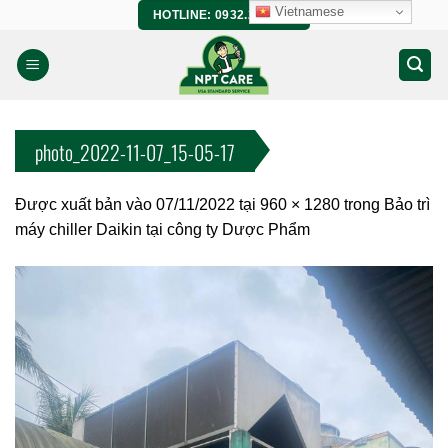
Bỏ
Vietnamese
HOTLINE: 0932.266.458
qua
nội
dung
photo_2022-11-07_15-05-17
Được xuất bản vào
07/11/2022
tại
960 × 1280
trong
Bảo trì
máy chiller Daikin tại công ty Dược Phẩm