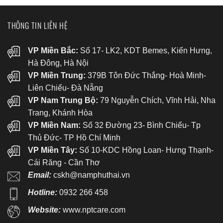
THÔNG TIN LIÊN HỆ
VP Miền Bắc:
Số 17- LK2, KDT Bemes, Kiến Hưng,
Hà Đông, Hà Nội
VP Miền Trung:
379B Tôn Đức Thắng- Hoà Minh-
Liên Chiểu- Đà Nẵng
VP Nam Trung Bộ:
79 Nguyễn Chích, Vĩnh Hải, Nha
Trang, Khánh Hòa
VP Miền Nam:
Số 32 Đường 23- Bình Chiểu- Tp
Thủ Đức- TP Hồ Chí Minh
VP Miền Tây:
Số 10-KDC Hồng Loan- Hưng Thạnh-
Cái Răng - Cần Thơ
Email:
cskh@namphuthai.vn
Hotline:
0932 266 458
Website:
www.nptcare.com